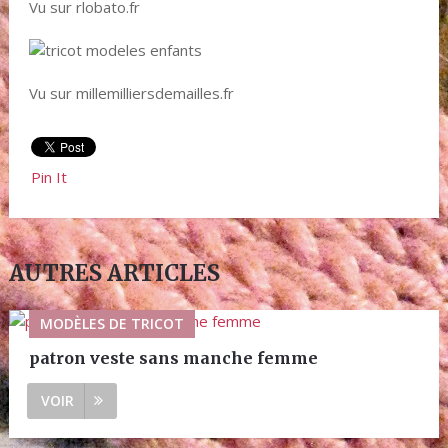
Vu sur rlobato.fr
Vu sur millemilliersdemailles.fr
Pin It
AUTRES ARTICLES
MODÈLES DE TRICOT
patron veste sans manche femme
VOIR