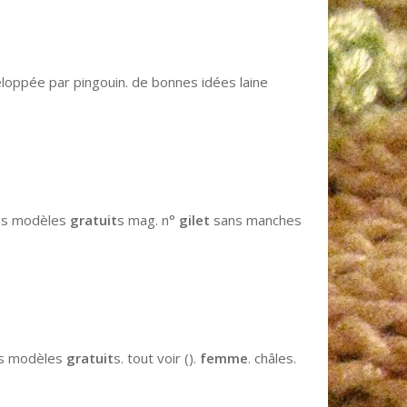
loppée par pingouin. de bonnes idées laine
os modèles
gratuit
s mag. n°
gilet
sans manches
os modèles
gratuit
s. tout voir ().
femme
. châles.