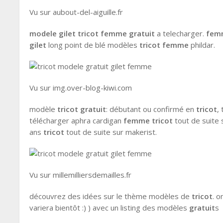
Vu sur aubout-del-aiguille.fr
modele gilet tricot femme gratuit
a telecharger.
fem
gilet
long point de blé modèles
tricot femme
phildar.
Vu sur img.over-blog-kiwi.com
modèle
tricot gratuit
: débutant ou confirmé en
tricot
,
télécharger aphra cardigan
femme
tricot
tout de suite 
ans
tricot
tout de suite sur makerist.
Vu sur millemilliersdemailles.fr
découvrez des idées sur le thème modèles de
tricot
. o
variera bientôt :) ) avec un listing des modèles
gratuit
s