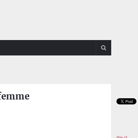
t femme
Pin It