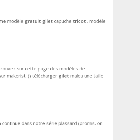
me
modèle
gratuit gilet
capuche
tricot
. modèle
 trouvez sur cette page des modèles de
sur makerist. () télécharger
gilet
malou une taille
n continue dans notre série plassard (promis, on