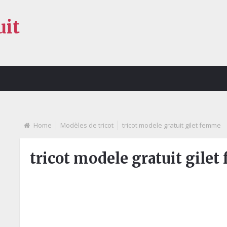
uit
Home
Modèles de tricot
tricot modele gratuit gilet femme
tricot modele gratuit gile