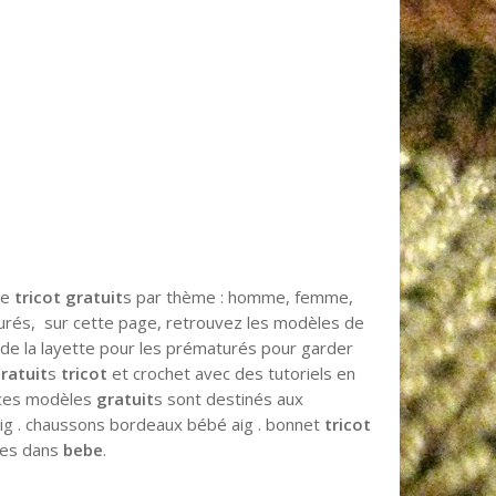
de
tricot gratuit
s par thème : homme, femme,
urés, sur cette page, retrouvez les modèles de
de la layette pour les prématurés pour garder
ratuit
s
tricot
et crochet avec des tutoriels en
es modèles
gratuit
s sont destinés aux
g . chaussons bordeaux bébé aig . bonnet
tricot
ces dans
bebe
.