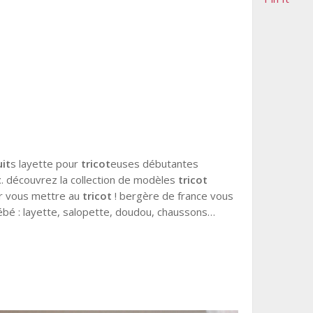
uit
s layette pour
tricot
euses débutantes
t
. découvrez la collection de modèles
tricot
ur vous mettre au
tricot
! bergère de france vous
ébé : layette, salopette, doudou, chaussons…