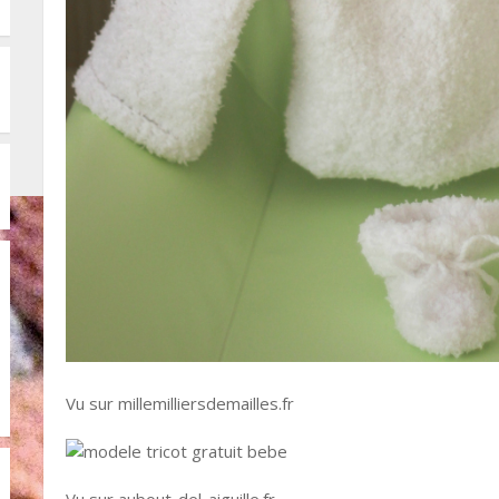
Vu sur millemilliersdemailles.fr
Vu sur aubout-del-aiguille.fr