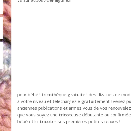
pour bébé !
tricot
hèque
gratuit
e ! des dizaines de mo
à votre niveau et téléchargezle
gratuit
ement ! venez p
anciennes publications et armez vous de vos renouvelez l
que vous soyez une
tricot
euse débutante ou confirmée
bébé et lui
tricot
er ses premières petites tenues !