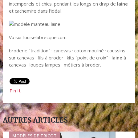
intemporels et chics. pendant les longs en drap de
laine
et cachemire dans l'idéal.
Vu sur louiselabrecque.com
broderie "tradition" · canevas · coton mouliné · coussins
sur canevas · fils à broder · kits "point de croix" ·
laine
à
canevas · loupes lampes · métiers à broder.
Pin It
AUTRES ARTICLES
MODÈLES DE TRICOT