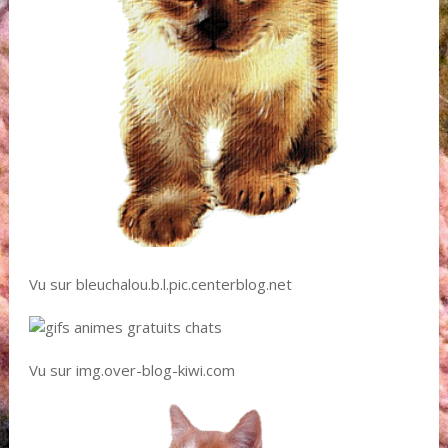
Vu sur bleuchalou.b.l.pic.centerblog.net
Vu sur img.over-blog-kiwi.com