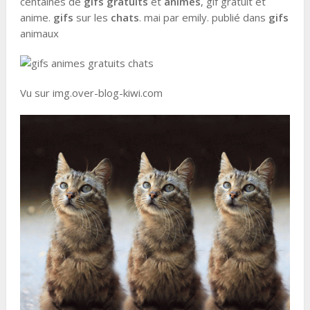
centaines de
gifs gratuits
et
animes
, gif gratuit et
anime.
gifs
sur les
chats
. mai par emily. publié dans
gifs
animaux
Vu sur img.over-blog-kiwi.com