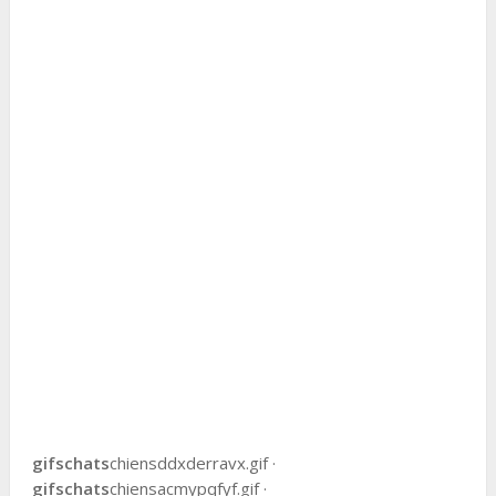
gifs
chats
chiensddxderravx.gif ·
gifs
chats
chiensacmypqfyf.gif ·