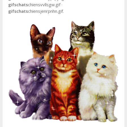
gifs
chats
chiensvvllsgw.gif ·
gifs
chats
chiensjenrpnhn.gif.