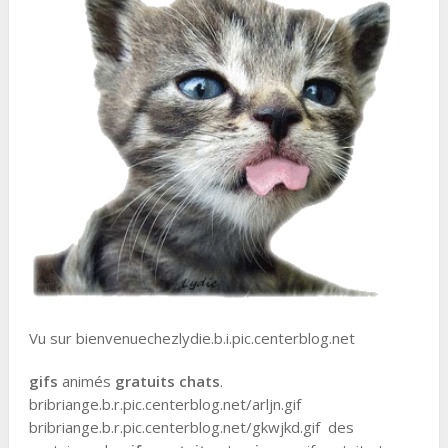
Vu sur bienvenuechezlydie.b.i.pic.centerblog.net
gifs
animés
gratuits chats
.
bribriange.b.r.pic.centerblog.net/arljn.gif
bribriange.b.r.pic.centerblog.net/gkwjkd.gif des