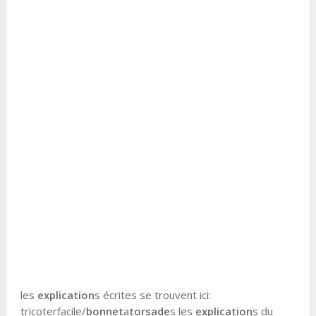
les
explication
s écrites se trouvent ici:
tricoterfacile/
bonnet
a
torsade
s les
explication
s du