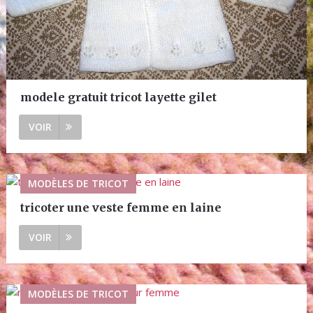
modele gratuit tricot layette gilet
VOIR
MODÈLES DE TRICOT
tricoter une veste femme en laine
VOIR
MODÈLES DE TRICOT