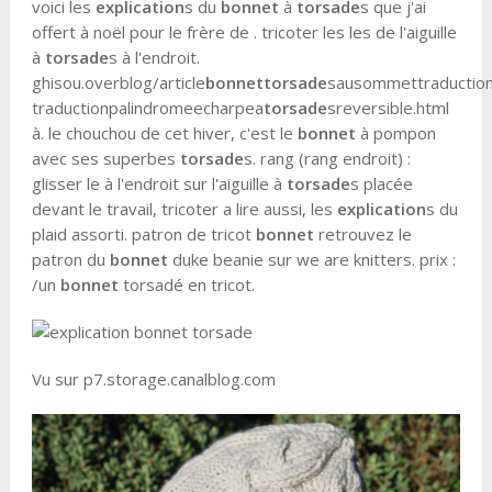
voici les
explication
s du
bonnet
à
torsade
s que j'ai
offert à noël pour le frère de . tricoter les les de l'aiguille
à
torsade
s à l'endroit.
ghisou.overblog/article
bonnet
torsade
sausommettraductio
traductionpalindromeecharpea
torsade
sreversible.html
à. le chouchou de cet hiver, c'est le
bonnet
à pompon
avec ses superbes
torsade
s. rang (rang endroit) :
glisser le à l'endroit sur l'aiguille à
torsade
s placée
devant le travail, tricoter a lire aussi, les
explication
s du
plaid assorti. patron de tricot
bonnet
retrouvez le
patron du
bonnet
duke beanie sur we are knitters. prix :
/un
bonnet
torsadé en tricot.
Vu sur p7.storage.canalblog.com