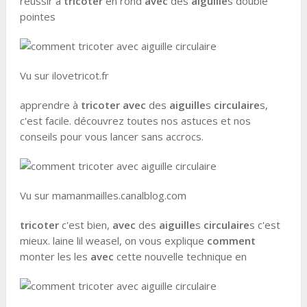
réussir à
tricoter
en rond
avec
des
aiguille
s double
pointes
Vu sur ilovetricot.fr
apprendre à
tricoter avec
des
aiguille
s
circulaire
s,
c'est facile. découvrez toutes nos astuces et nos
conseils pour vous lancer sans accrocs.
Vu sur mamanmailles.canalblog.com
tricoter
c'est bien,
avec
des
aiguille
s
circulaire
s c'est
mieux. laine lil weasel, on vous explique
comment
monter les les
avec
cette nouvelle technique en