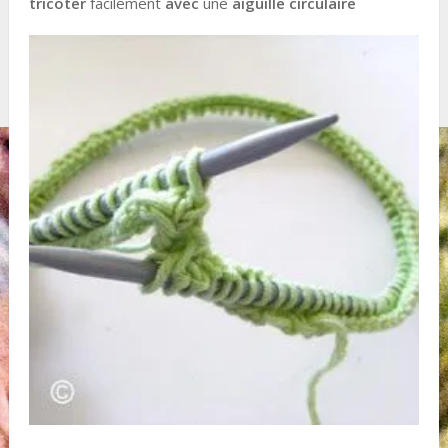
tricoter
facilement
avec
une
aiguille circulaire