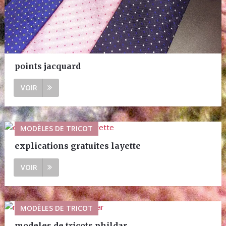
points jacquard
VOIR
MODÈLES DE TRICOT
explications gratuites layette
VOIR
MODÈLES DE TRICOT
modeles de tricots phildar