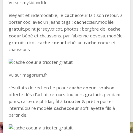
Vu sur mykidandi.fr
elégant et indémodable, le
cache
cœur fait son retour. a
porter cool avec un jeans tags :
cache
cœur,modèle
gratuit
,point jersey,tricot. photos : bergère de
cache
coeur
bébé et chaussons. par fabienne devesa. modèle
gratuit
tricot
cache coeur
bébé. un
cache coeur
et
chaussons
Vu sur magorium.fr
résultats de recherche pour :
cache coeur
. livraison
offerte dès d'achat; retours toujours
gratuit
s pendant
jours; carte de phildar, fil à
tricoter
& prêt à porter
intermÉdiaire modèle
cache
coeur
soft layette fils à
partir de.